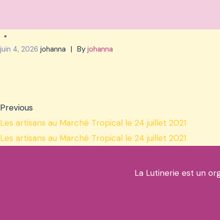
juin 4, 2026
johanna
By
johanna
Previous
Les artisans au Marché Tropical le 24 juillet 2021
Les artisans au Marché Tropical le 24 juillet 2021
La Lutinerie est un or