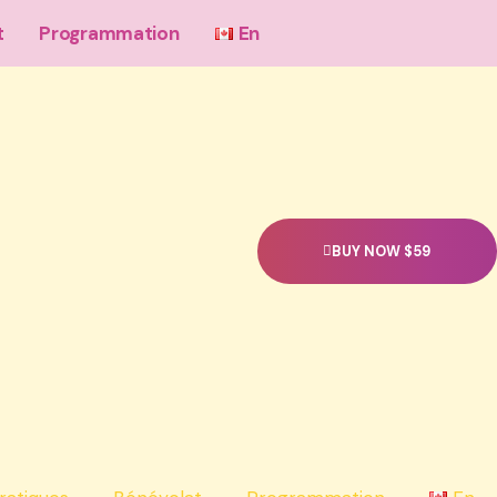
t
Programmation
En
BUY NOW $59