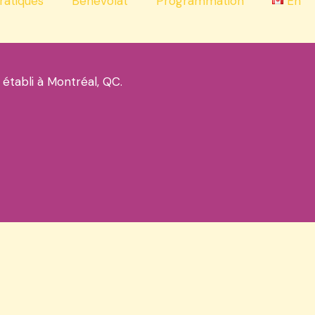
ratiques
Bénévolat
Programmation
En
 établi à Montréal, QC.